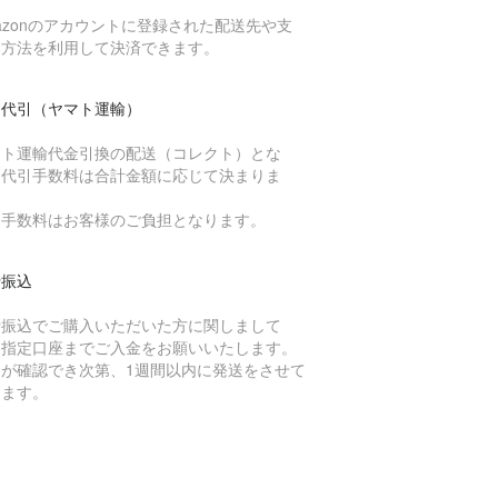
azonのアカウントに登録された配送先や支
い方法を利用して決済できます。
品代引（ヤマト運輸）
マト運輸代金引換の配送（コレクト）とな
、代引手数料は合計金額に応じて決まりま
。
引手数料はお客様のご負担となります。
行振込
行振込でご購入いただいた方に関しまして
、指定口座までご入金をお願いいたします。
金が確認でき次第、1週間以内に発送をさせて
きます。