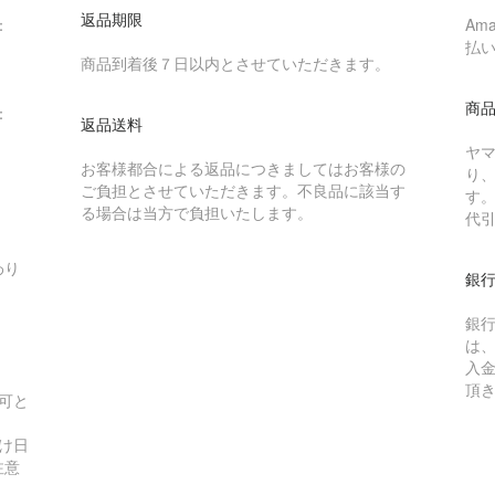
返品期限
：
Am
払
商品到着後７日以内とさせていただきます。
商
：
返品送料
ヤ
お客様都合による返品につきましてはお客様の
り
ご負担とさせていただきます。不良品に該当す
す
る場合は当方で負担いたします。
代
わり
銀
銀
は
入
頂
可と
け日
注意