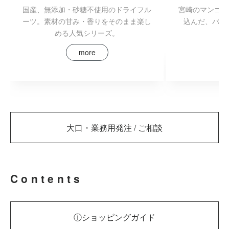
宮崎のマンゴー
国産、無添加・砂糖不使用のドライフル
込んだ、バタ
ーツ。素材の甘み・香りをそのまま楽し
める人気シリーズ。
more
大口・業務用発注 / ご相談
Contents
ⓘショッピングガイド