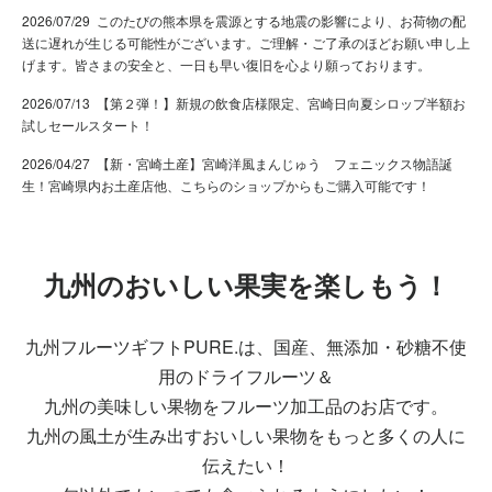
2026/07/29 このたびの熊本県を震源とする地震の影響により、お荷物の配
送に遅れが生じる可能性がございます。ご理解・ご了承のほどお願い申し上
げます。皆さまの安全と、一日も早い復旧を心より願っております。
2026/07/13
【第２弾！】新規の飲食店様限定、宮崎日向夏シロップ半額お
試しセールスタート！
2026/04/27
【新・宮崎土産】宮崎洋風まんじゅう フェニックス物語誕
生！宮崎県内お土産店他、こちらのショップからもご購入可能です！
九州のおいしい果実を楽しもう！
九州フルーツギフトPURE.は、国産、無添加・砂糖不使
用のドライフルーツ＆
九州の美味しい果物をフルーツ加工品のお店です。
九州の風土が生み出すおいしい果物をもっと多くの人に
伝えたい！