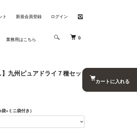
ント
新規会員登録
ログイン
0
業務用はこちら
し】九州ピュアドライ７種セッ
カートに入れる
p袋+ミニ袋付き）