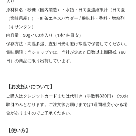
入り
原材料名：砂糖（国内製造）・水飴・日向夏濃縮果汁（日向夏
（宮崎県産））・紅茶エキスパウダー / 酸味料・香料・増粘剤
（キサンタン）
内容量：30g×100本入り（1本1杯目安）
保存方法：高温多湿、直射日光を避け常温で保管してください。
賞味期限：当ショップでは、当社が定めた日数以上期限残（60
日）の商品に限り出荷しています。
【お支払いについて】
ご購入はクレジットカードまたは代引き（手数料330円）でのお
取引のみとなります。ご注文後お届けまでは1週間程度かかる場
合がありますのでご了承ください。
【使い方】