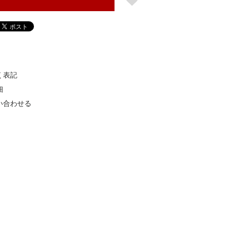
く表記
細
い合わせる